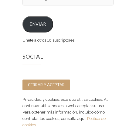
ENVIAR
Únete a otros 10 suscriptores
SOCIAL
Facebook
Instagram
Privacidad y cookies: este sitio utiliza cookies. Al
continuar utilizando esta web, aceptas su uso.
Para obtener más información, incluido cómo
controlar las cookies, consulta aquí:
Política de
cookies