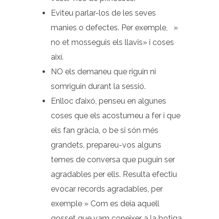
Eviteu parlar-los de les seves
manies o defectes. Per exemple, »
no et mosseguis els llavis» i coses
així.
NO els demaneu que riguin ni
somriguin durant la sessió.
Enlloc d’aixó, penseu en algunes
coses que els acostumeu a fer i que
els fan gràcia, o be si són més
grandets, prepareu-vos alguns
temes de conversa que puguin ser
agradables per ells. Resulta efectiu
evocar records agradables, per
exemple » Com es deia aquell
gosset que vam coneixer a la botiga