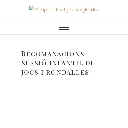
Saltar
al
Pompilius
FOTOGRAFO DE NIÑOS, BEBES,
contenido
NEWBORN I FAMILIA
Imatges
Imaginades
Recomanacions
sessió infantil de
jocs i rondalles