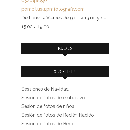
652048090
pompilius@pmfotografs.com
De Lunes a Viernes de 9:00 a 13:00 y de
15:00 a 19:00
REDES
Ver
Ver
SESIONES
perfil
perfil
de
de
Sessiones de Navidad
facebook.com
instagram.com
Sesión de fotos de embarazo
en
en
Sesión de fotos de niños
Facebook
Instagram
Sesión de fotos de Recién Nacido
Sesion de fotos de Bebé