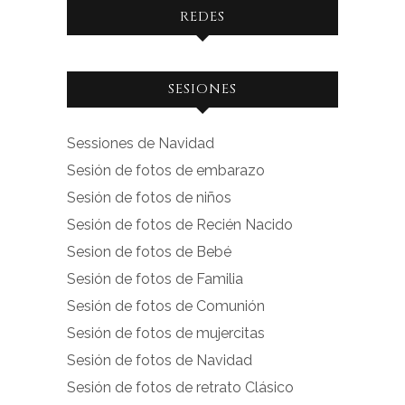
REDES
Ver
Ver
SESIONES
perfil
perfil
de
de
Sessiones de Navidad
facebook.com
instagram.com
Sesión de fotos de embarazo
en
en
Sesión de fotos de niños
Facebook
Instagram
Sesión de fotos de Recién Nacido
Sesion de fotos de Bebé
Sesión de fotos de Familia
Sesión de fotos de Comunión
Sesión de fotos de mujercitas
Sesión de fotos de Navidad
Sesión de fotos de retrato Clásico