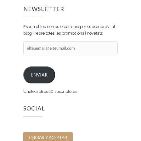
NEWSLETTER
Escriu el teu correu electronic per subscriure\'t al
blog i rebre totes les promocions i novetats.
elteuemail@elteumail.com
ENVIAR
Únete a otros 10 suscriptores
SOCIAL
Facebook
Instagram