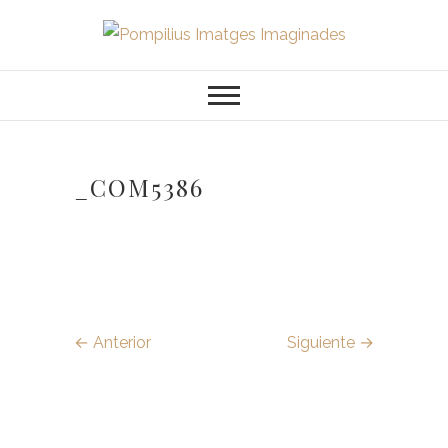
Saltar
al
Pompilius
FOTOGRAFO DE NIÑOS, BEBES,
contenido
NEWBORN I FAMILIA
Imatges
Imaginades
_COM5386
← Anterior
Siguiente →