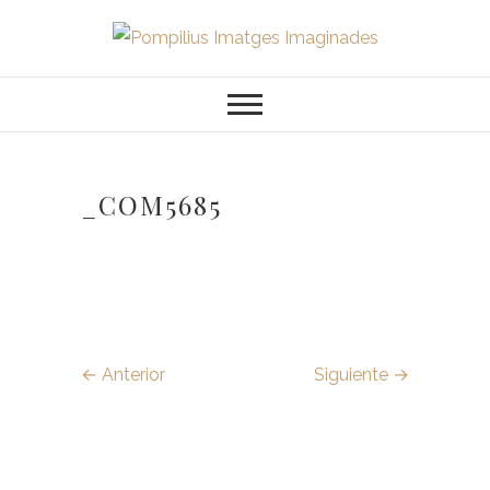
Saltar
al
Pompilius
FOTOGRAFO DE NIÑOS, BEBES,
contenido
NEWBORN I FAMILIA
Imatges
Imaginades
_COM5685
← Anterior
Siguiente →