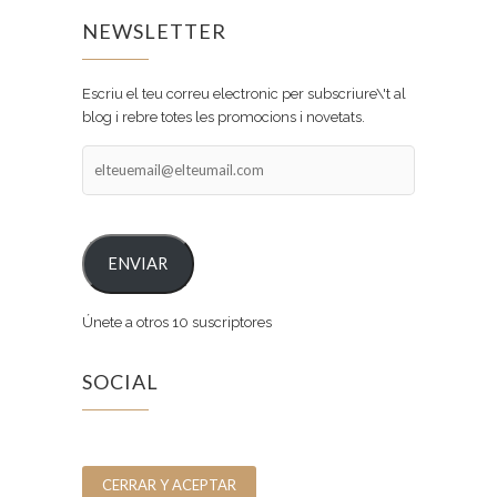
NEWSLETTER
Escriu el teu correu electronic per subscriure\'t al
blog i rebre totes les promocions i novetats.
elteuemail@elteumail.com
ENVIAR
Únete a otros 10 suscriptores
SOCIAL
Facebook
Instagram