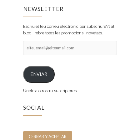
NEWSLETTER
Escriu el teu correu electronic per subscriure\'t al
blog i rebre totes les promocions i novetats.
elteuemail@elteumail.com
ENVIAR
Únete a otros 10 suscriptores
SOCIAL
Facebook
Instagram