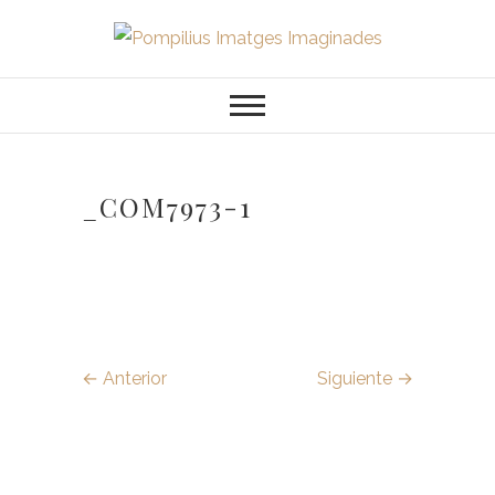
Saltar
al
Pompilius
FOTOGRAFO DE NIÑOS, BEBES,
contenido
NEWBORN I FAMILIA
Imatges
Imaginades
_COM7973-1
← Anterior
Siguiente →