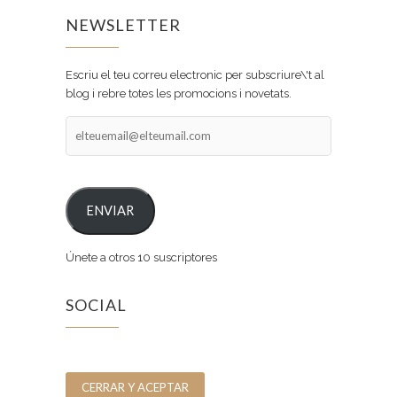
NEWSLETTER
Escriu el teu correu electronic per subscriure\'t al
blog i rebre totes les promocions i novetats.
elteuemail@elteumail.com
ENVIAR
Únete a otros 10 suscriptores
SOCIAL
Facebook
Instagram