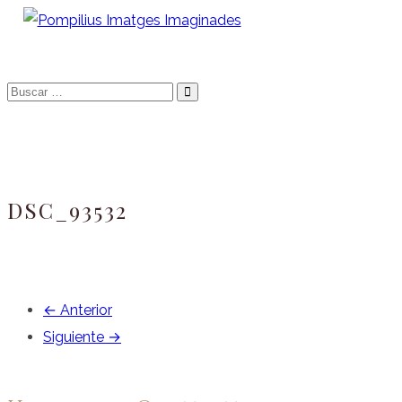
Saltar
al
Fotografo de niños, bebes, newborn i familia
Pompilius Imatges
contenido
Buscar
Imaginades
…
DSC_93532
← Anterior
Siguiente →