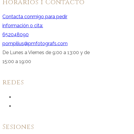
Horarios i Contacto
Contacta conmigo para pedir
información o cita:
652048090
pompilius@pmfotografs.com
De Lunes a Viernes de 9:00 a 13:00 y de
15:00 a 19:00
redes
Ver
perfil
Ver
de
perfil
facebook.com
de
Sesiones
en
instagram.com