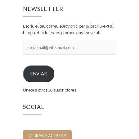
NEWSLETTER
Escriu el teu correu electronic per subscriure\'t al
blog i rebre totes les promocions i novetats.
elteuemail@elteumail.com
ENVIAR
Únete a otros 10 suscriptores
SOCIAL
Facebook
Instagram