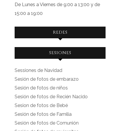
De Lunes a Viernes de 9:00 a 13:00 y de
15:00 a 19:00
REDES
Ver
Ver
SESIONES
perfil
perfil
de
de
Sessiones de Navidad
facebook.com
instagram.com
Sesión de fotos de embarazo
en
en
Sesión de fotos de niños
Facebook
Instagram
Sesión de fotos de Recién Nacido
Sesion de fotos de Bebé
Sesión de fotos de Familia
Sesión de fotos de Comunión