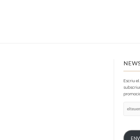
NEWS
Escriu el
subscriur
promocio
elteuema
ENV