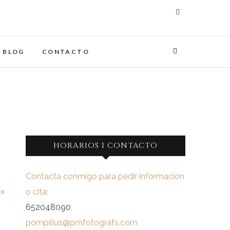
maginades
IA
BLOG
CONTACTO
HORARIOS I CONTACTO
Contacta conmigo para pedir información
 →
o cita:
652048090
pompilius@pmfotografs.com