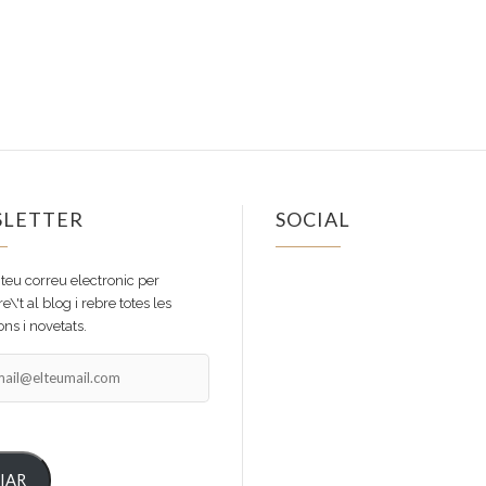
LETTER
SOCIAL
Facebook
Instagram
 teu correu electronic per
e\'t al blog i rebre totes les
ns i novetats.
il@elteumail.com
IAR