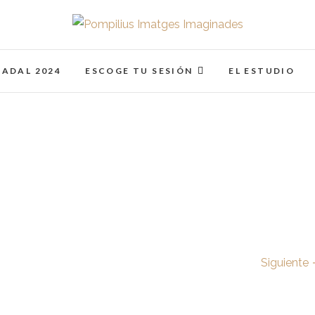
Pompilius Imatges I
FOTOGRAFO DE NIÑOS, BEBES, NEWBORN I FAMIL
NADAL 2024
ESCOGE TU SESIÓN
EL ESTUDIO
Siguiente