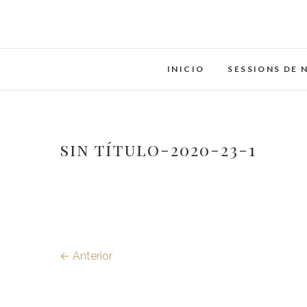
Saltar
al
contenido
INICIO
SESSIONS DE 
sin título-2020-23-1
← Anterior