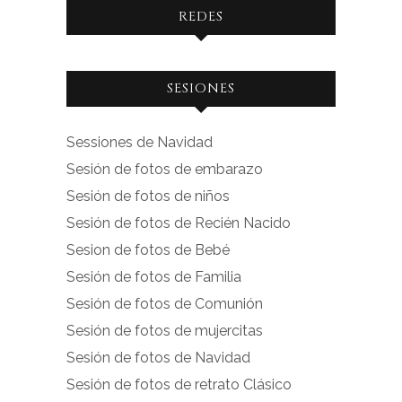
REDES
Ver
Ver
SESIONES
perfil
perfil
de
de
Sessiones de Navidad
facebook.com
instagram.com
Sesión de fotos de embarazo
en
en
Sesión de fotos de niños
Facebook
Instagram
Sesión de fotos de Recién Nacido
Sesion de fotos de Bebé
Sesión de fotos de Familia
Sesión de fotos de Comunión
Sesión de fotos de mujercitas
Sesión de fotos de Navidad
Sesión de fotos de retrato Clásico