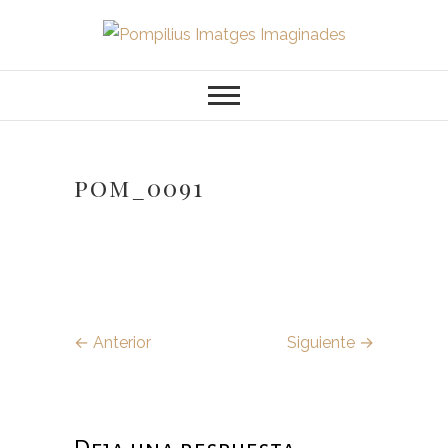
Saltar
al
Pompilius
FOTOGRAFO DE NIÑOS, BEBES,
contenido
NEWBORN I FAMILIA
Imatges
Imaginades
pom_0091
← Anterior
Siguiente →