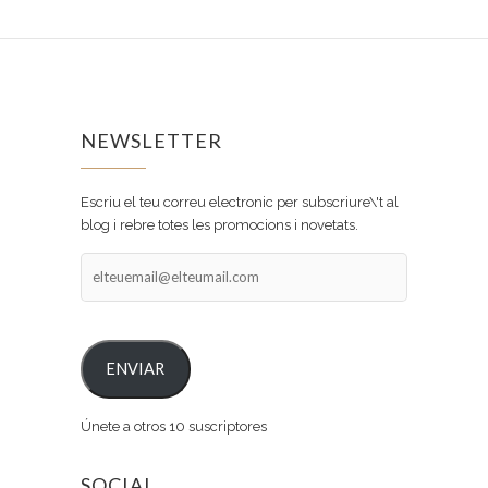
NEWSLETTER
Escriu el teu correu electronic per subscriure\'t al
blog i rebre totes les promocions i novetats.
elteuemail@elteumail.com
ENVIAR
Únete a otros 10 suscriptores
SOCIAL