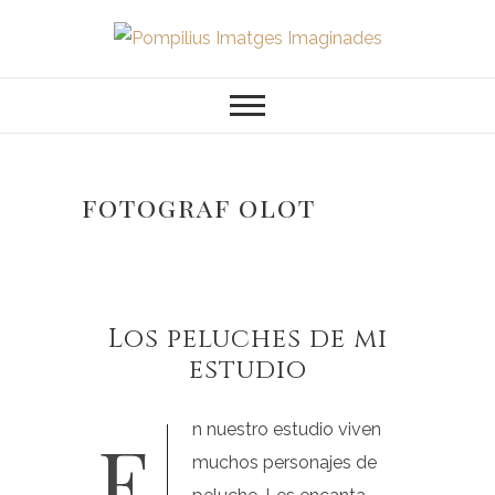
Saltar
al
Pompilius
FOTOGRAFO DE NIÑOS, BEBES,
contenido
NEWBORN I FAMILIA
Imatges
Imaginades
fotograf olot
Los peluches de mi
estudio
En nuestro estudio viven
muchos personajes de