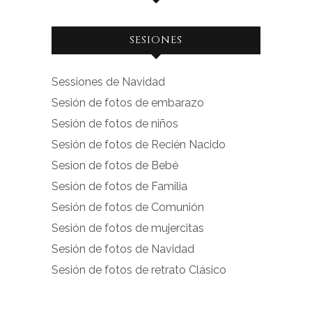
Ver
Ver
SESIONES
perfil
perfil
de
de
Sessiones de Navidad
facebook.com
instagram.com
Sesión de fotos de embarazo
en
en
Sesión de fotos de niños
Facebook
Instagram
Sesión de fotos de Recién Nacido
Sesion de fotos de Bebé
Sesión de fotos de Familia
Sesión de fotos de Comunión
Sesión de fotos de mujercitas
Sesión de fotos de Navidad
Sesión de fotos de retrato Clásico