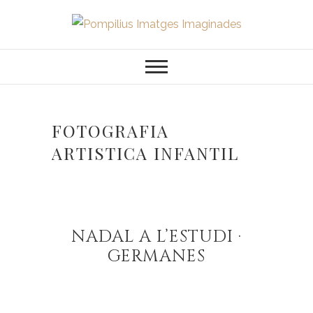
Saltar
al
Pompilius
FOTOGRAFO DE NIÑOS, BEBES,
contenido
NEWBORN I FAMILIA
Imatges
Imaginades
FOTOGRAFIA
ARTISTICA INFANTIL
NADAL A L’ESTUDI ·
GERMANES