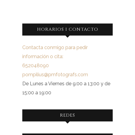
HORARIOS I CONTACTO
Contacta conmigo para pedir
información o cita:
652048090
pompilius@pmfotografs.com
De Lunes a Viernes de 9:00 a 13:00 y de
15:00 a 19:00
REDES
Ver
Ver