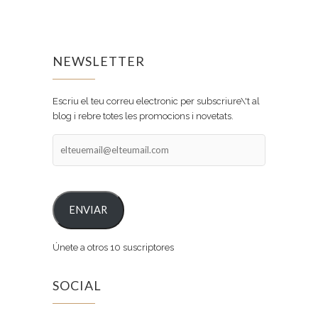
NEWSLETTER
Escriu el teu correu electronic per subscriure\'t al
blog i rebre totes les promocions i novetats.
elteuemail@elteumail.com
ENVIAR
Únete a otros 10 suscriptores
SOCIAL