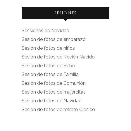
Ver
Ver
SESIONES
perfil
perfil
de
de
Sessiones de Navidad
facebook.com
instagram.com
Sesión de fotos de embarazo
en
en
Sesión de fotos de niños
Facebook
Instagram
Sesión de fotos de Recién Nacido
Sesion de fotos de Bebé
Sesión de fotos de Familia
Sesión de fotos de Comunión
Sesión de fotos de mujercitas
Sesión de fotos de Navidad
Sesión de fotos de retrato Clásico