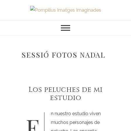
Saltar
al
Pompilius
FOTOGRAFO DE NIÑOS, BEBES,
contenido
NEWBORN I FAMILIA
Imatges
Imaginades
SESSIÓ FOTOS NADAL
Los peluches de mi
estudio
En nuestro estudio viven
muchos personajes de