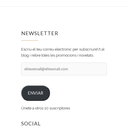
NEWSLETTER
Escriu el teu correu electronic per subscriure\'t al
blog i rebre totes les promocions i novetats.
elteuemail@elteumail.com
ENVIAR
Únete a otros 10 suscriptores
SOCIAL