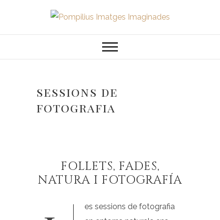
Saltar
al
Pompilius
FOTOGRAFO DE NIÑOS, BEBES,
contenido
NEWBORN I FAMILIA
Imatges
Imaginades
sessions de
fotografia
FOLLETS, FADES,
NATURA I FOTOGRAFÍA