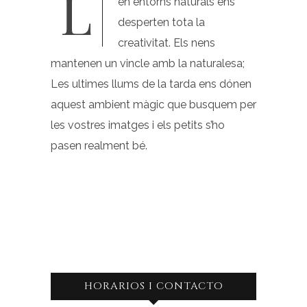
Les sessions de fotografia
en entorns naturals ens
desperten tota la
creativitat. Els nens
mantenen un vincle amb la naturalesa;
Les ultimes llums de la tarda ens dónen
aquest ambient màgic que busquem per
les vostres imatges i els petits s’ho
pasen realment bé.
HORARIOS I CONTACTO