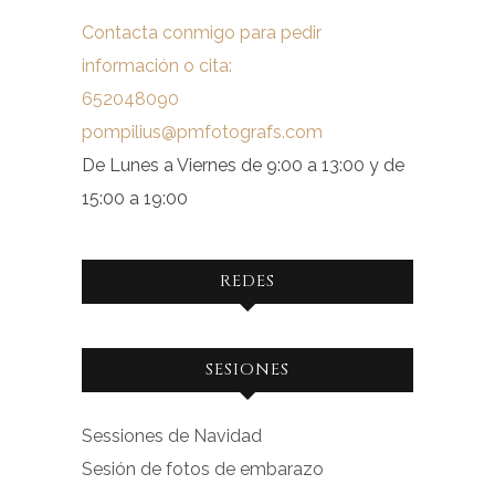
Contacta conmigo para pedir
información o cita:
652048090
pompilius@pmfotografs.com
De Lunes a Viernes de 9:00 a 13:00 y de
15:00 a 19:00
REDES
Ver
Ver
SESIONES
perfil
perfil
de
de
Sessiones de Navidad
facebook.com
instagram.com
Sesión de fotos de embarazo
en
en