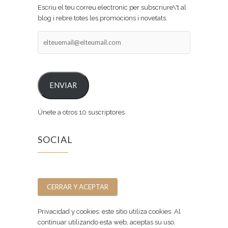
Escriu el teu correu electronic per subscriure\'t al
blog i rebre totes les promocions i novetats.
elteuemail@elteumail.com
ENVIAR
Únete a otros 10 suscriptores
SOCIAL
Facebook
Instagram
Privacidad y cookies: este sitio utiliza cookies. Al
continuar utilizando esta web, aceptas su uso.