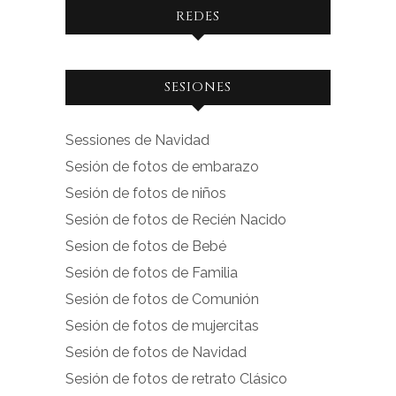
REDES
Ver
Ver
SESIONES
perfil
perfil
de
de
Sessiones de Navidad
facebook.com
instagram.com
Sesión de fotos de embarazo
en
en
Sesión de fotos de niños
Facebook
Instagram
Sesión de fotos de Recién Nacido
Sesion de fotos de Bebé
Sesión de fotos de Familia
Sesión de fotos de Comunión
Sesión de fotos de mujercitas
Sesión de fotos de Navidad
Sesión de fotos de retrato Clásico