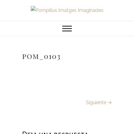
Saltar
al
Pompilius
FOTOGRAFO DE NIÑOS, BEBES,
contenido
NEWBORN I FAMILIA
Imatges
Imaginades
pom_0103
Siguiente →