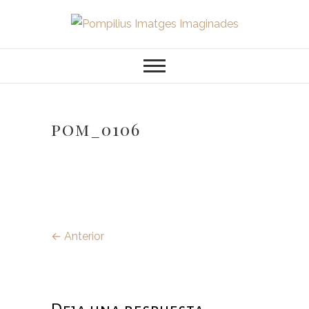
Saltar
al
Pompilius
FOTOGRAFO DE NIÑOS, BEBES,
contenido
NEWBORN I FAMILIA
Imatges
Imaginades
pom_0106
← Anterior