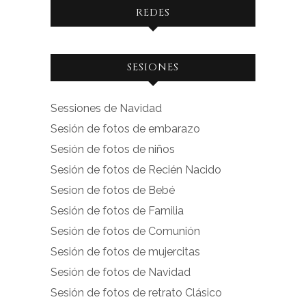
REDES
Ver
Ver
SESIONES
perfil
perfil
de
de
Sessiones de Navidad
facebook.com
instagram.com
Sesión de fotos de embarazo
en
en
Sesión de fotos de niños
Facebook
Instagram
Sesión de fotos de Recién Nacido
Sesion de fotos de Bebé
Sesión de fotos de Familia
Sesión de fotos de Comunión
Sesión de fotos de mujercitas
Sesión de fotos de Navidad
Sesión de fotos de retrato Clásico