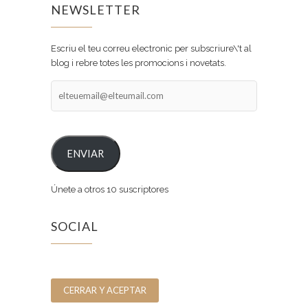
NEWSLETTER
Escriu el teu correu electronic per subscriure\'t al
blog i rebre totes les promocions i novetats.
elteuemail@elteumail.com
ENVIAR
Únete a otros 10 suscriptores
SOCIAL
Facebook
Instagram