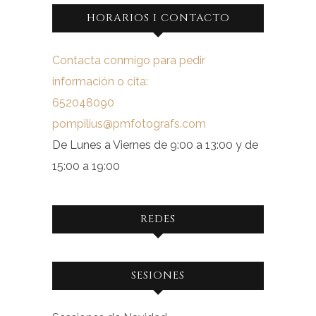
HORARIOS I CONTACTO
Contacta conmigo para pedir
información o cita:
652048090
pompilius@pmfotografs.com
De Lunes a Viernes de 9:00 a 13:00 y de
15:00 a 19:00
REDES
Ver
Ver
SESIONES
perfil
perfil
de
de