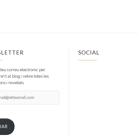
LETTER
SOCIAL
Facebook
Instagram
 teu correu electronic per
e\'t al blog i rebre totes les
ns i novetats.
il@elteumail.com
IAR