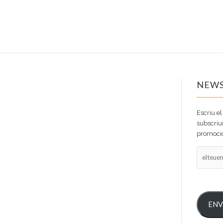
NEWS
Escriu el
subscriur
promocio
elteuema
ENV