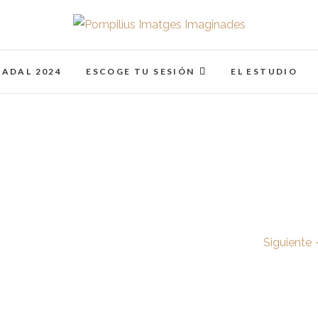
Pompilius Imatges I
FOTOGRAFO DE NIÑOS, BEBES, NEWBORN I FAMIL
NADAL 2024
ESCOGE TU SESIÓN
EL ESTUDIO
Siguiente