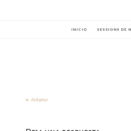
Saltar
al
contenido
INICIO
SESSIONS DE 
← Anterior