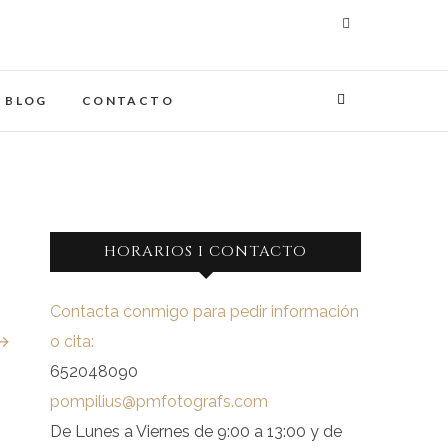
maginades
IA
BLOG
CONTACTO
HORARIOS I CONTACTO
Contacta conmigo para pedir información
 →
o cita:
652048090
pompilius@pmfotografs.com
De Lunes a Viernes de 9:00 a 13:00 y de