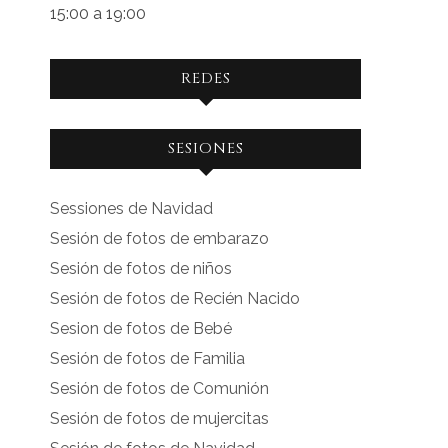
15:00 a 19:00
REDES
Ver
Ver
SESIONES
perfil
perfil
de
de
Sessiones de Navidad
facebook.com
instagram.com
Sesión de fotos de embarazo
en
en
Sesión de fotos de niños
Facebook
Instagram
Sesión de fotos de Recién Nacido
Sesion de fotos de Bebé
Sesión de fotos de Familia
Sesión de fotos de Comunión
Sesión de fotos de mujercitas