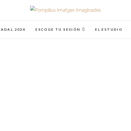
Pompilius Imatges I
FOTOGRAFO DE NIÑOS, BEBES, NEWBORN I FAMIL
NADAL 2024
ESCOGE TU SESIÓN
EL ESTUDIO