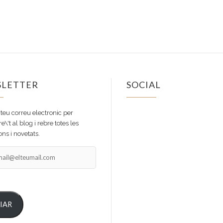
LETTER
SOCIAL
Facebook
Instagram
 teu correu electronic per
e\'t al blog i rebre totes les
ns i novetats.
il@elteumail.com
IAR