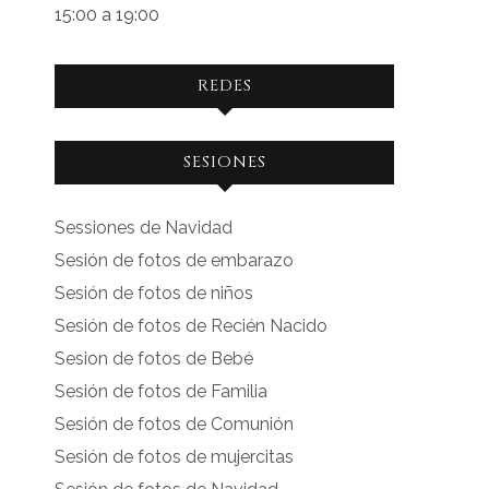
15:00 a 19:00
REDES
Ver
Ver
SESIONES
perfil
perfil
de
de
Sessiones de Navidad
facebook.com
instagram.com
Sesión de fotos de embarazo
en
en
Sesión de fotos de niños
Facebook
Instagram
Sesión de fotos de Recién Nacido
Sesion de fotos de Bebé
Sesión de fotos de Familia
Sesión de fotos de Comunión
Sesión de fotos de mujercitas