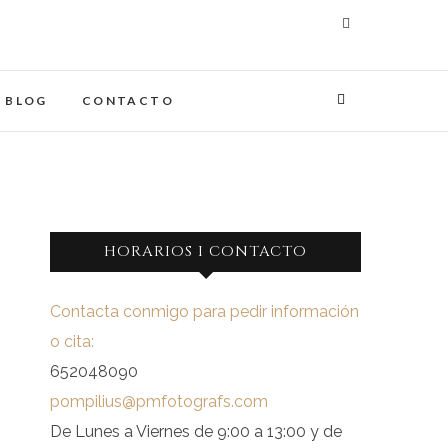
maginades
IA
BLOG
CONTACTO
HORARIOS I CONTACTO
Contacta conmigo para pedir información
o cita:
652048090
pompilius@pmfotografs.com
De Lunes a Viernes de 9:00 a 13:00 y de