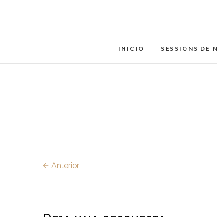
Saltar
al
contenido
INICIO
SESSIONS DE 
← Anterior