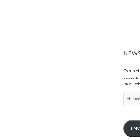
NEWS
Escriu el
subscriur
promocio
elteuema
ENV