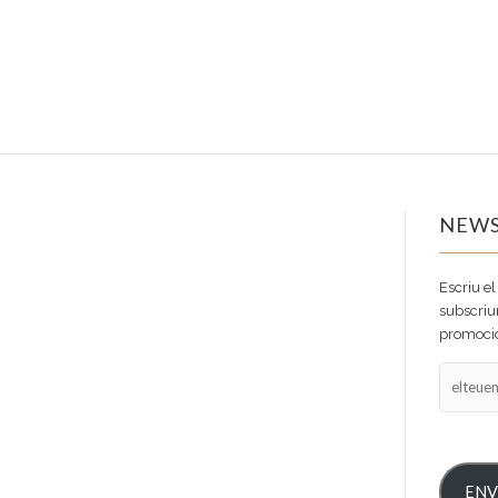
NEWS
Escriu el
subscriur
promocio
elteuema
ENV