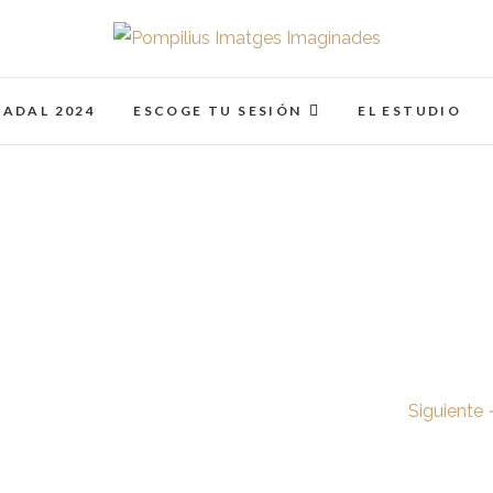
Pompilius Imatges I
FOTOGRAFO DE NIÑOS, BEBES, NEWBORN I FAMIL
NADAL 2024
ESCOGE TU SESIÓN
EL ESTUDIO
Siguiente