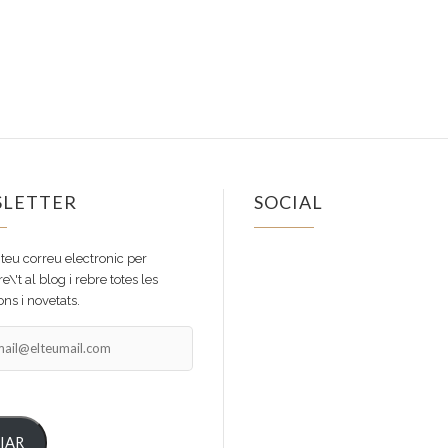
LETTER
SOCIAL
Facebook
Instagram
 teu correu electronic per
e\'t al blog i rebre totes les
ns i novetats.
il@elteumail.com
IAR