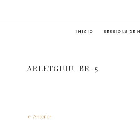
Saltar
al
contenido
INICIO
SESSIONS DE 
ARLETGUIU_BR-5
← Anterior