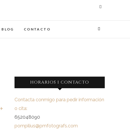
maginades
IA
BLOG
CONTACTO
HORARIOS I CONTACTO
Contacta conmigo para pedir información
 →
o cita:
652048090
pompilius@pmfotografs.com