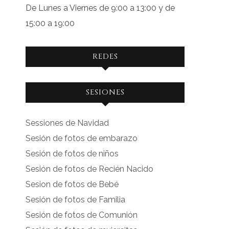
De Lunes a Viernes de 9:00 a 13:00 y de
15:00 a 19:00
REDES
Ver
Ver
SESIONES
perfil
perfil
de
de
Sessiones de Navidad
facebook.com
instagram.com
Sesión de fotos de embarazo
en
en
Sesión de fotos de niños
Facebook
Instagram
Sesión de fotos de Recién Nacido
Sesion de fotos de Bebé
Sesión de fotos de Familia
Sesión de fotos de Comunión