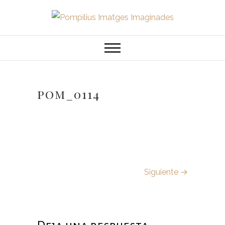
Saltar
al
Pompilius
FOTOGRAFO DE NIÑOS, BEBES,
contenido
NEWBORN I FAMILIA
Imatges
Imaginades
pom_0114
Siguiente →