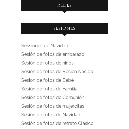
REDES
Ver
Ver
SESIONES
perfil
perfil
de
de
Sessiones de Navidad
facebook.com
instagram.com
Sesión de fotos de embarazo
en
en
Sesión de fotos de niños
Facebook
Instagram
Sesión de fotos de Recién Nacido
Sesion de fotos de Bebé
Sesión de fotos de Familia
Sesión de fotos de Comunión
Sesión de fotos de mujercitas
Sesión de fotos de Navidad
Sesión de fotos de retrato Clásico