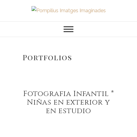
Saltar
al
Pompilius
FOTOGRAFO DE NIÑOS, BEBES,
contenido
NEWBORN I FAMILIA
Imatges
Imaginades
Portfolios
Fotografia Infantil *
Niñas en exterior y
en estudio