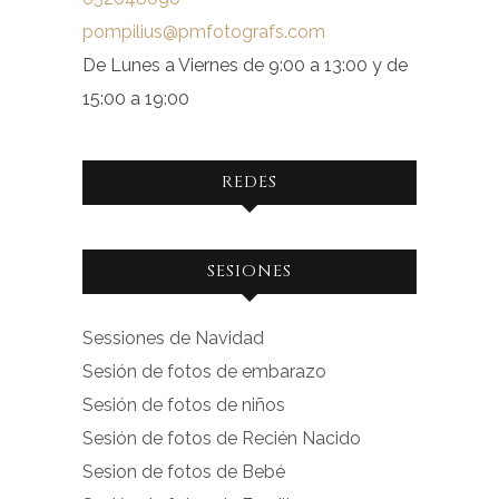
pompilius@pmfotografs.com
De Lunes a Viernes de 9:00 a 13:00 y de
15:00 a 19:00
REDES
Ver
Ver
SESIONES
perfil
perfil
de
de
Sessiones de Navidad
facebook.com
instagram.com
Sesión de fotos de embarazo
en
en
Sesión de fotos de niños
Facebook
Instagram
Sesión de fotos de Recién Nacido
Sesion de fotos de Bebé