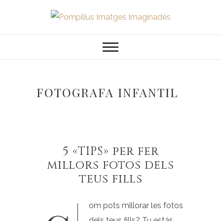
Saltar
al
Pompilius
FOTOGRAFO DE NIÑOS, BEBES,
contenido
NEWBORN I FAMILIA
Imatges
Imaginades
FOTOGRAFA INFANTIL
5 «TIPS» per fer
millors fotos dels
teus fills
dels teus fills? Tu estás