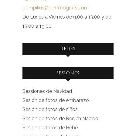
pompilius@pmfotografs.com
De Lunes a Viernes de 9:00 a 13:00 y de
15:00 a 19:00
REDES
Ver
Ver
SESIONES
perfil
perfil
de
de
Sessiones de Navidad
facebook.com
instagram.com
Sesión de fotos de embarazo
en
en
Sesión de fotos de niños
Facebook
Instagram
Sesión de fotos de Recién Nacido
Sesion de fotos de Bebé