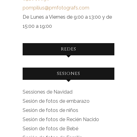
pompilius@pmfotografs.com
De Lunes a Viernes de 9:00 a 13:00 y de
15:00 a 19:00
REDES
Ver
Ver
SESIONES
perfil
perfil
de
de
Sessiones de Navidad
facebook.com
instagram.com
Sesión de fotos de embarazo
en
en
Sesión de fotos de niños
Facebook
Instagram
Sesión de fotos de Recién Nacido
Sesion de fotos de Bebé