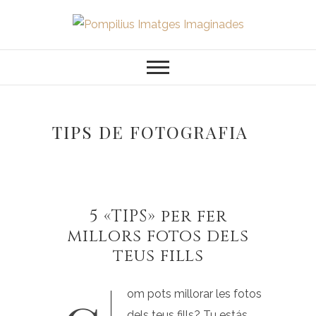
Saltar
al
Pompilius
FOTOGRAFO DE NIÑOS, BEBES,
contenido
NEWBORN I FAMILIA
Imatges
Imaginades
TIPS DE FOTOGRAFIA
5 «TIPS» per fer
millors fotos dels
teus fills
dels teus fills? Tu estás